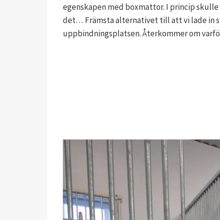
egenskapen med boxmattor. I princip skulle 
det… Främsta alternativet till att vi lade in
uppbindningsplatsen. Återkommer om varför l