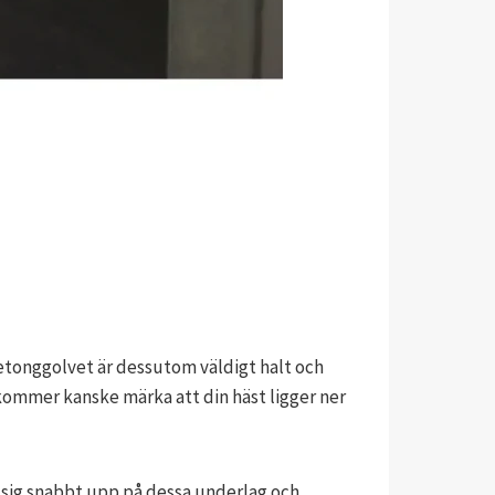
Betonggolvet är dessutom väldigt halt och
kommer kanske märka att din häst ligger ner
er sig snabbt upp på dessa underlag och