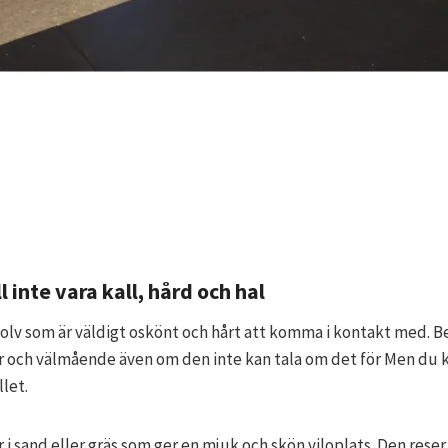
 inte vara kall, hård och hal
golv som är väldigt oskönt och hårt att komma i kontakt med. 
der och välmående även om den inte kan tala om det för Men du 
llet.
ner i sand eller gräs som ger en mjuk och skön viloplats. Den res