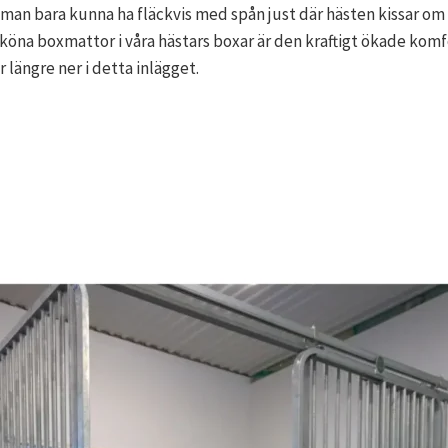
man bara kunna ha fläckvis med spån just där hästen kissar om
 sköna boxmattor i våra hästars boxar är den kraftigt ökade komfo
ängre ner i detta inlägget.