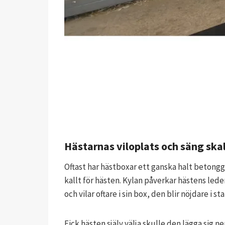
Hästarnas viloplats och säng skall
Oftast har hästboxar ett ganska halt betong
kallt för hästen. Kylan påverkar hästens le
och vilar oftare i sin box, den blir nöjdare i sta
Fick hästen själv välja skulle den lägga sig 