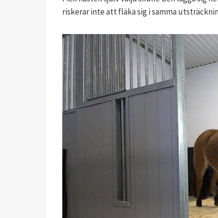
riskerar inte att fläka sig i samma utsträck