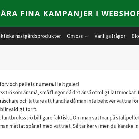
VÅRA FINA KAMPANJER I WEBSHO
aktiska hästgårdsprodukter
Om oss
Vanliga frågor
Bl
torv och pellets numera. Helt galet!
ksströ som är små, små flingor då det är så otroligt lättmockat
 fräschare och lättare att handha då man inte behöver vattna för
ir väldigt torrt.
t lantbruksströ billigare faktiskt. Om man vattnar på stallpelle
man mättat spånet med vattnet. Så tänker vi men du kanske int