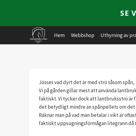
Skip
SE 
to
content
Hem
Webbshop
Uthyrning av pr
Jösses vad dyrt det är med strö såsom spån, 
Vi på gården gillar mest att använda lantbru
faktiskt. Vi tycker dock att lantbruksströ är
det betydligt mindre än spånpellets om det bl
Räknar man på vad man betalar i vikt är oftas
faktiskt uppsugningsförmågan litegrann då 