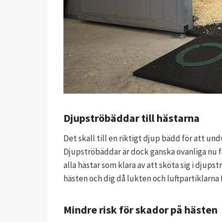
Djupströbäddar till hästarna
Det skall till en riktigt djup bädd för att u
Djupströbäddar är dock ganska ovanliga nu för t
alla hästar som klara av att sköta sig i djup
hästen och dig då lukten och luftpartiklarn
Mindre risk för skador på hästen