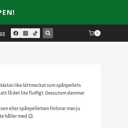
PEN!
ogg
0
. Nästan lika lättmockat som spånpellets
 att få det lite fluffigt. Dessutom dammar
tsen eller spånpelletsen förlorar man ju
e håller med 😉.