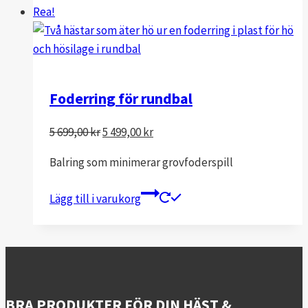
Rea!
Foderring för rundbal
Det
Det
5 699,00
kr
5 499,00
kr
ursprungliga
nuvarande
Balring som minimerar grovfoderspill
priset
priset
var:
är:
Lägg till i varukorg
5
5
699,00 kr.
499,00 kr.
BRA PRODUKTER FÖR DIN HÄST &