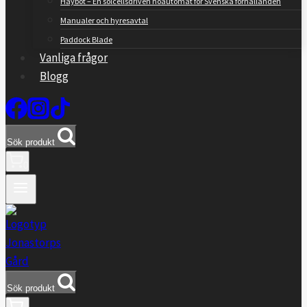
Haybot – En solcellsdriven höautomat för Svenska förhållanden
Manualer och hyresavtal
Paddock Blade
Vanliga frågor
Blogg
Sök produkt
0
Sök produkt