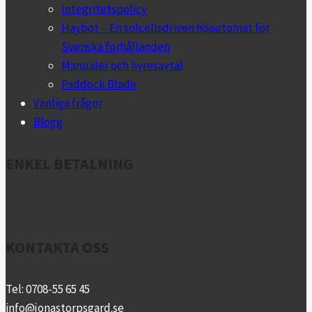
Integritetspolicy
Haybot – En solcellsdriven höautomat för
Svenska förhållanden
Manualer och hyresavtal
Paddock Blade
Vanliga frågor
Blogg
ENKEL BETALNING
KONTAKTA OSS
Tel: 0708-55 65 45
info@jonastorpsgard.se