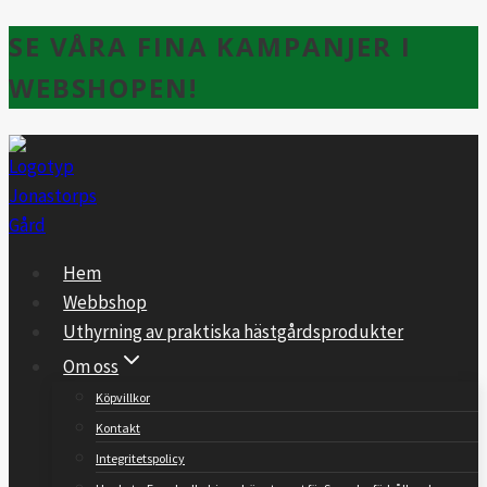
Skip
SE VÅRA FINA KAMPANJER I
to
WEBSHOPEN!
content
Hem
Webbshop
Uthyrning av praktiska hästgårdsprodukter
Om oss
Köpvillkor
Kontakt
Integritetspolicy