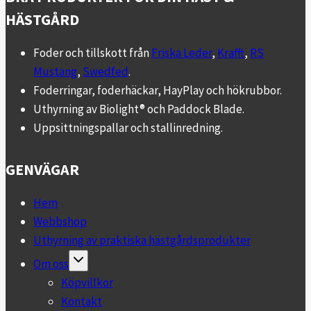
HÄSTGÅRD
Foder och tillskott från
Friska Leder
,
Krafft
,
RS
Mustang
,
Swedfed
.
Foderringar, foderhäckar, HayPlay och hökrubbor.
Uthyrning av Biolight® och Paddock Blade.
Uppsittningspallar och stallinredning.
GENVÄGAR
Hem
Webbshop
Uthyrning av praktiska hästgårdsprodukter
Toggle
Om oss
child
menu
Köpvillkor
Kontakt