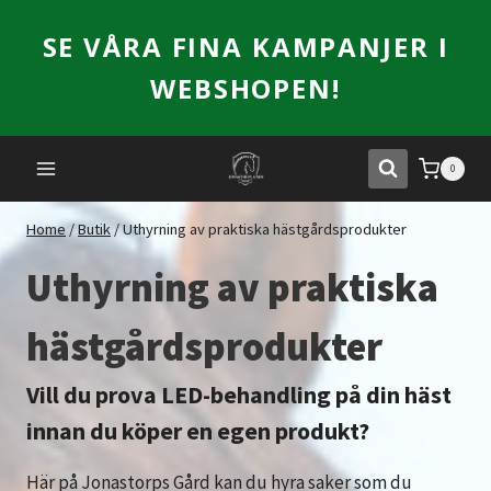
Skip
SE VÅRA FINA KAMPANJER I
to
content
WEBSHOPEN!
0
Home
/
Butik
/
Uthyrning av praktiska hästgårdsprodukter
Uthyrning av praktiska
hästgårdsprodukter
Vill du prova LED-behandling på din häst
innan du köper en egen produkt?
Här på Jonastorps Gård kan du hyra saker som du