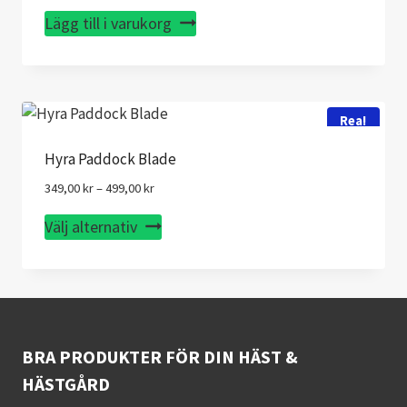
Betygsatt
5.00
Lägg till i varukorg
av 5
Rea!
Hyra Paddock Blade
Prisintervall:
349,00
kr
–
499,00
kr
349,00 kr
Den
Välj alternativ
till
här
499,00 kr
produkten
har
flera
varianter.
BRA PRODUKTER FÖR DIN HÄST &
De
HÄSTGÅRD
olika