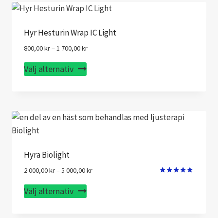
Hyr Hesturin Wrap IC Light
Prisintervall:
800,00
kr
–
1 700,00
kr
800,00 kr
Den
Välj alternativ
till
här
1
700,00 kr
produkten
har
flera
varianter.
De
Hyra Biolight
olika
Prisintervall:
2 000,00
kr
–
5 000,00
kr
alternativen
2
Betygsatt
kan
5.00
Den
Välj alternativ
000,00 kr
av 5
väljas
här
till
på
5
produkten