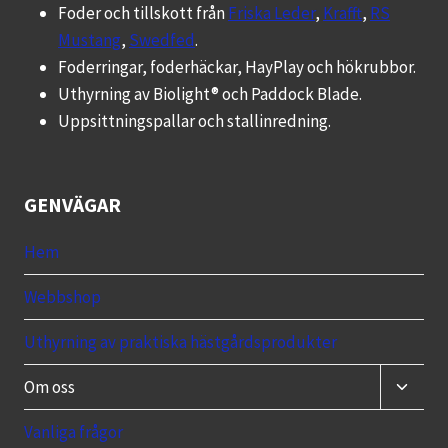
Foder och tillskott från
Friska Leder
,
Krafft
,
RS
alternativen
Mustang
,
Swedfed
.
kan
Foderringar, foderhäckar, HayPlay och hökrubbor.
väljas
Uthyrning av Biolight® och Paddock Blade.
på
Uppsittningspallar och stallinredning.
produktsidan
GENVÄGAR
Hem
Webbshop
Uthyrning av praktiska hästgårdsprodukter
Toggle
Om oss
child
menu
Vanliga frågor