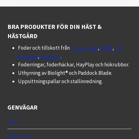
BRA PRODUKTER FÖR DIN HÄST &
HÄSTGÅRD
Foder och tillskott från
Friska Leder
,
Krafft
,
RS
Mustang
,
Swedfed
.
Foderringar, foderhäckar, HayPlay och hökrubbor.
Uthyrning av Biolight® och Paddock Blade.
Uppsittningspallar och stallinredning.
GENVÄGAR
Hem
Webbshop