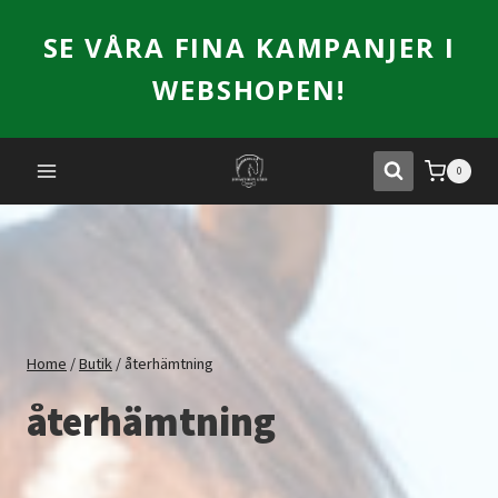
Skip
SE VÅRA FINA KAMPANJER I
to
content
WEBSHOPEN!
0
Home
/
Butik
/
återhämtning
återhämtning