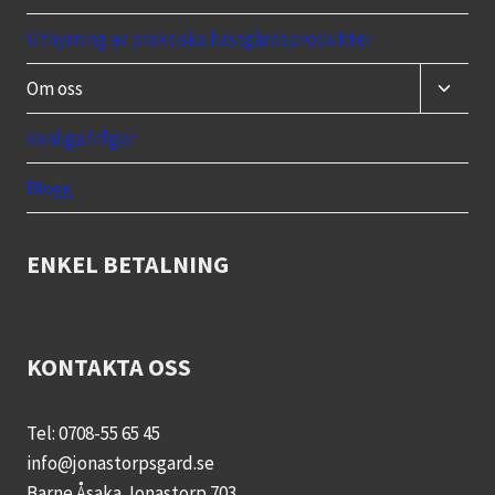
Uthyrning av praktiska hästgårdsprodukter
Toggle
Om oss
child
menu
Vanliga frågor
Blogg
ENKEL BETALNING
KONTAKTA OSS
Tel: 0708-55 65 45
info@jonastorpsgard.se
Barne Åsaka Jonastorp 703