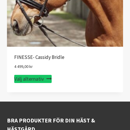
FINESSE- Cassidy Bridle
4 499,00
kr
Den
Välj alternativ
här
produkten
har
flera
varianter.
BRA PRODUKTER FÖR DIN HÄST &
De
HÄSTGÅRD