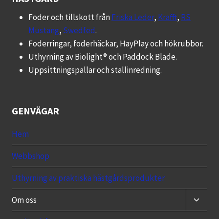
olika
Foder och tillskott från
Friska Leder
,
Krafft
,
RS
alternativen
Mustang
,
Swedfed
.
kan
Foderringar, foderhäckar, HayPlay och hökrubbor.
väljas
Uthyrning av Biolight® och Paddock Blade.
på
Uppsittningspallar och stallinredning.
produktsidan
GENVÄGAR
Hem
Webbshop
Uthyrning av praktiska hästgårdsprodukter
Toggle
Om oss
child