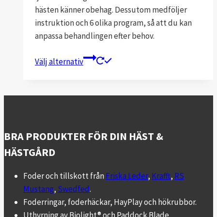
hästen känner obehag. Dessutom medföljer
instruktion och 6 olika program, så att du kan
anpassa behandlingen efter behov.
Den
Välj alternativ
här
produkten
har
flera
varianter.
BRA PRODUKTER FÖR DIN HÄST &
De
olika
HÄSTGÅRD
alternativen
kan
Foder och tillskott från
Friska Leder
,
Krafft
,
RS
väljas
Mustang
,
Swedfed
.
på
Foderringar, foderhäckar, HayPlay och hökrubbor.
produktsidan
Uthyrning av Biolight® och Paddock Blade.