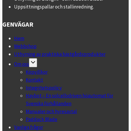
Uppsittningspallar och stallinredning.
GENVÄGAR
Hem
Webbshop
Uthyrning av praktiska hästgårdsprodukter
Toggle
Om oss
child
menu
Köpvillkor
Kontakt
Integritetspolicy
Haybot – En solcellsdriven höautomat för
Svenska förhållanden
Manualer och hyresavtal
Paddock Blade
Vanliga frågor