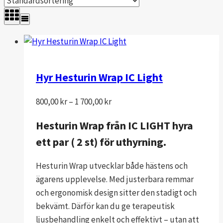
Hyr Hesturin Wrap IC Light
Prisintervall:
800,00
kr
–
1 700,00
kr
800,00 kr
Hesturin Wrap från IC LIGHT hyra
till
ett par ( 2 st) för uthyrning.
1
700,00 kr
Hesturin Wrap utvecklar både hästens och
ägarens upplevelse. Med justerbara remmar
och ergonomisk design sitter den stadigt och
bekvämt. Därför kan du ge terapeutisk
ljusbehandling enkelt och effektivt – utan att