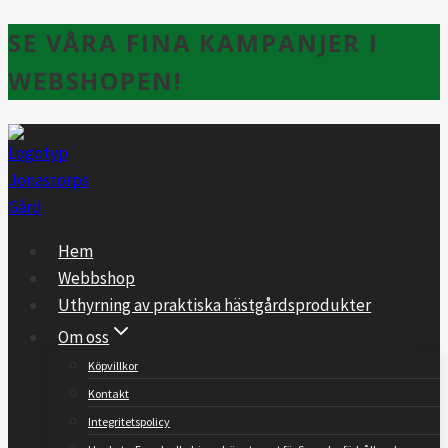
Skip
SE VÅRA FINA KAMPANJER I
to
WEBSHOPEN!
content
Hem
Webbshop
Uthyrning av praktiska hästgårdsprodukter
Om oss
Köpvillkor
Kontakt
Integritetspolicy