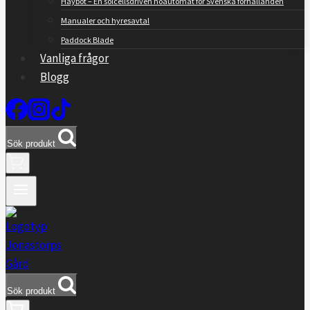
Haybot – En solcellsdriven höautomat för Svenska förhållanden
Manualer och hyresavtal
Paddock Blade
Vanliga frågor
Blogg
Sök produkt
0
Sök produkt