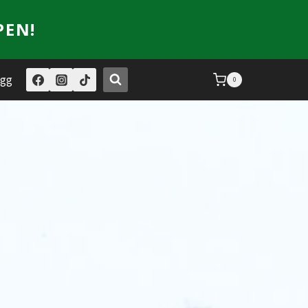
PEN!
ogg
0