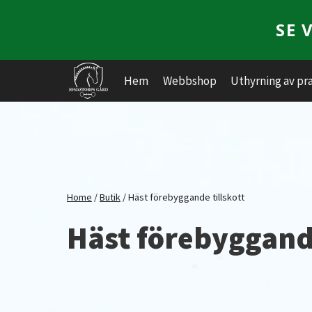
Skip
SE 
to
content
Hem
Webbshop
Uthyrning av pr
Home
/
Butik
/
Häst förebyggande tillskott
Häst förebyggande