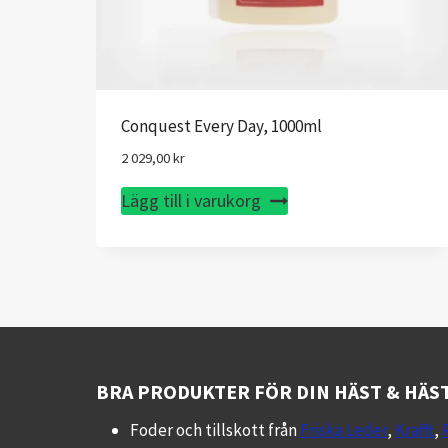
Conquest Every Day, 1000ml
2 029,00
kr
Lägg till i varukorg
BRA PRODUKTER FÖR DIN HÄST & HÄS
Foder och tillskott från
Friska Leder
,
Krafft
,