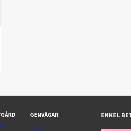
TGÅRD
GENVÄGAR
ENKEL BE
RS
Hem