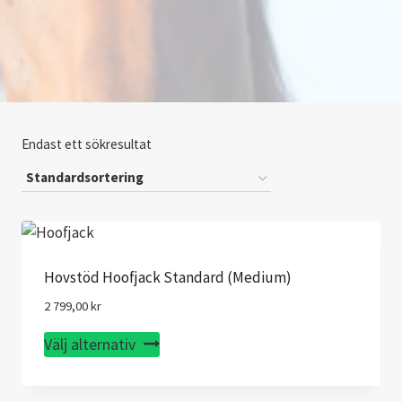
Endast ett sökresultat
Hovstöd Hoofjack Standard (Medium)
2 799,00
kr
Den
Välj alternativ
här
produkten