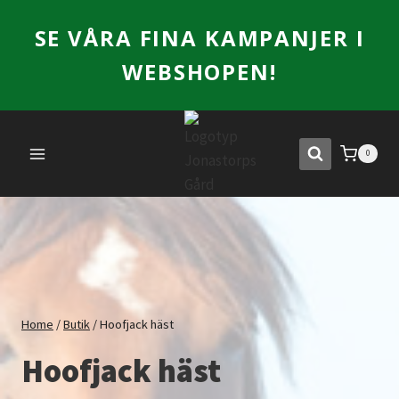
Skip
SE VÅRA FINA KAMPANJER I
to
content
WEBSHOPEN!
0
Home
/
Butik
/
Hoofjack häst
Hoofjack häst