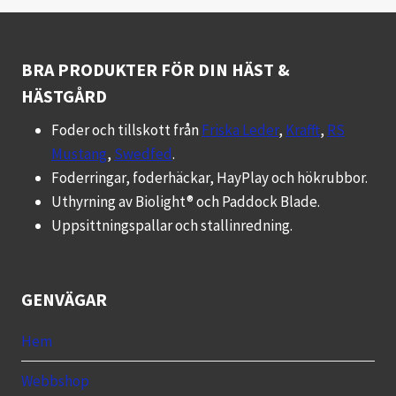
har
flera
varianter.
BRA PRODUKTER FÖR DIN HÄST &
De
HÄSTGÅRD
olika
Foder och tillskott från
Friska Leder
,
Krafft
,
RS
alternativen
Mustang
,
Swedfed
.
kan
Foderringar, foderhäckar, HayPlay och hökrubbor.
väljas
Uthyrning av Biolight® och Paddock Blade.
på
Uppsittningspallar och stallinredning.
produktsidan
GENVÄGAR
Hem
Webbshop