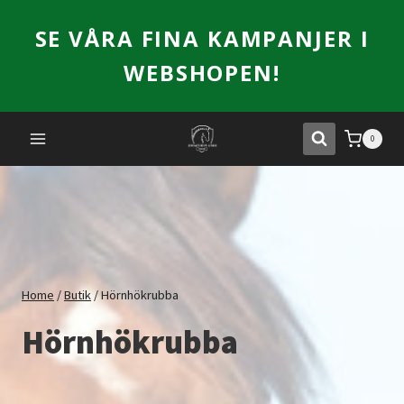
Skip
SE VÅRA FINA KAMPANJER I
to
content
WEBSHOPEN!
0
Home
/
Butik
/
Hörnhökrubba
Hörnhökrubba