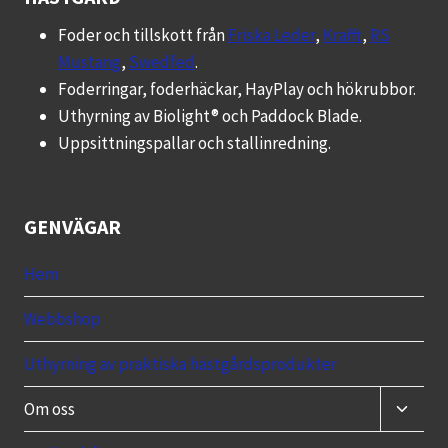
Foder och tillskott från
Friska Leder
,
Krafft
,
RS
Mustang
,
Swedfed
.
Foderringar, foderhäckar, HayPlay och hökrubbor.
Uthyrning av Biolight® och Paddock Blade.
Uppsittningspallar och stallinredning.
GENVÄGAR
Hem
Webbshop
Uthyrning av praktiska hästgårdsprodukter
Toggle
Om oss
child