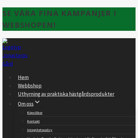
Skip
SE VÅRA FINA KAMPANJER I
to
WEBSHOPEN!
content
Hem
Webbshop
Uthyrning av praktiska hästgårdsprodukter
Om oss
Köpvillkor
Kontakt
Integritetspolicy