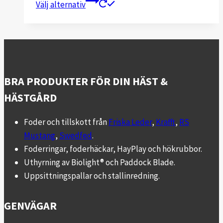
Välj alternativ
här
produkten
har
flera
varianter.
BRA PRODUKTER FÖR DIN HÄST &
De
olika
HÄSTGÅRD
alternativen
kan
Foder och tillskott från
Friska Leder
,
Krafft
,
RS
väljas
Mustang
,
Swedfed
.
på
Foderringar, foderhäckar, HayPlay och hökrubbor.
produktsidan
Uthyrning av Biolight® och Paddock Blade.
Uppsittningspallar och stallinredning.
GENVÄGAR