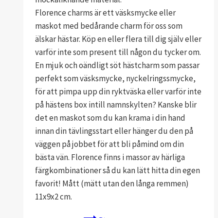
Florence charms är ett väsksmycke eller
maskot med bedårande charm för oss som
älskar hästar. Köp en eller flera till dig själv eller
varför inte som present till någon du tycker om.
En mjuk och oändligt söt hästcharm som passar
perfekt som väsksmycke, nyckelringssmycke,
för att pimpa upp din ryktväska eller varför inte
på hästens box intill namnskylten? Kanske blir
det en maskot som du kan krama i din hand
innan din tävlingsstart eller hänger du den på
väggen på jobbet för att bli påmind om din
bästa vän. Florence finns i massor av härliga
färgkombinationer så du kan lätt hitta din egen
favorit! Mått (mätt utan den långa remmen)
11x9x2 cm.
Den