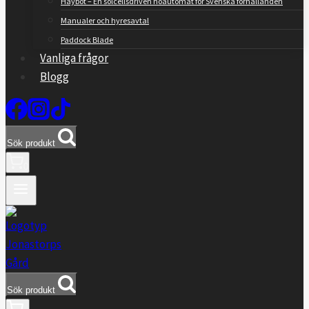
Haybot – En solcellsdriven höautomat för Svenska förhållanden
Manualer och hyresavtal
Paddock Blade
Vanliga frågor
Blogg
Sök produkt
0
Sök produkt