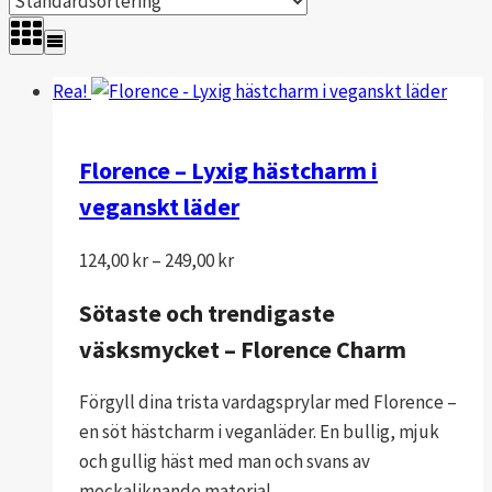
Rea!
Florence – Lyxig hästcharm i
veganskt läder
Prisintervall:
124,00
kr
–
249,00
kr
124,00 kr
Sötaste och trendigaste
till
väsksmycket – Florence Charm
249,00 kr
Förgyll dina trista vardagsprylar med Florence –
en söt hästcharm i veganläder. En bullig, mjuk
och gullig häst med man och svans av
mockaliknande material.