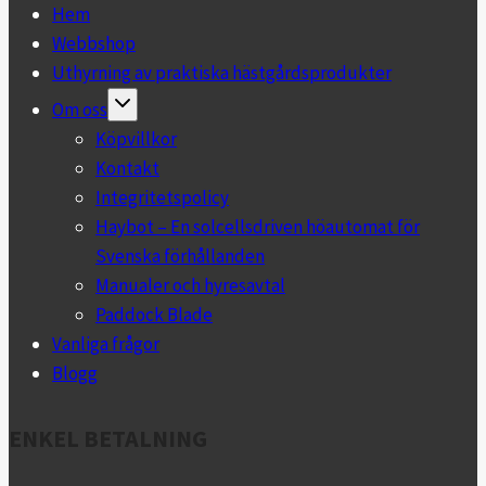
Hem
Webbshop
Uthyrning av praktiska hästgårdsprodukter
Toggle
Om oss
child
menu
Köpvillkor
Kontakt
Integritetspolicy
Haybot – En solcellsdriven höautomat för
Svenska förhållanden
Manualer och hyresavtal
Paddock Blade
Vanliga frågor
Blogg
ENKEL BETALNING