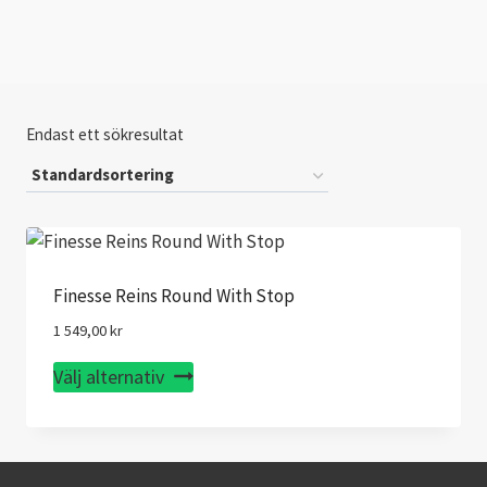
Endast ett sökresultat
Finesse Reins Round With Stop
1 549,00
kr
Den
Välj alternativ
här
produkten
har