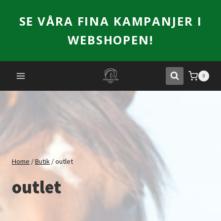
Skip
SE VÅRA FINA KAMPANJER I
to
content
WEBSHOPEN!
0
Home
/
Butik
/
outlet
outlet