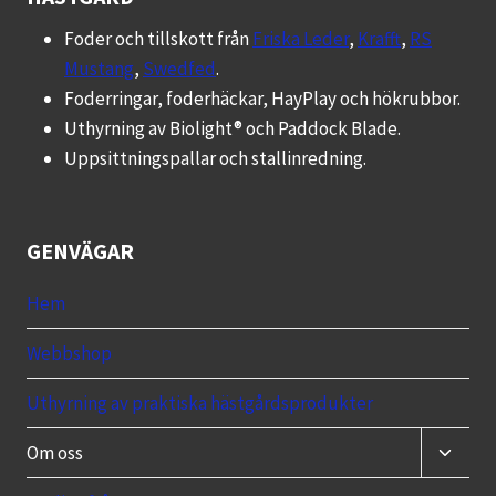
Foder och tillskott från
Friska Leder
,
Krafft
,
RS
Mustang
,
Swedfed
.
Foderringar, foderhäckar, HayPlay och hökrubbor.
Uthyrning av Biolight® och Paddock Blade.
Uppsittningspallar och stallinredning.
GENVÄGAR
Hem
Webbshop
Uthyrning av praktiska hästgårdsprodukter
Toggle
Om oss
child