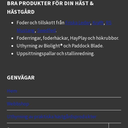
BRA PRODUKTER FÖR DIN HÄST &
HÄSTGÅRD
Foder och tillskott från
Friska Leder
,
Krafft
,
RS
Mustang
,
Swedfed
.
Foderringar, foderhäckar, HayPlay och hökrubbor.
Uthyrning av Biolight® och Paddock Blade.
Uppsittningspallar och stallinredning.
GENVÄGAR
Hem
Webbshop
Uthyrning av praktiska hästgårdsprodukter