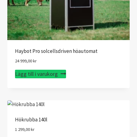
Haybot Pro solcellsdriven höautomat
24 999,00
kr
Lägg till i varukorg
Hökrubba 140l
1 299,00
kr