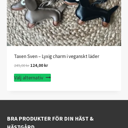
Taxen Sven – Lyxig charm i veganskt läder
Det
Det
249,00
kr
124,00
kr
ursprungliga
nuvarande
Den
Välj alternativ
priset
priset
här
var:
är:
249,00 kr.
124,00 kr.
produkten
har
flera
varianter.
BRA PRODUKTER FÖR DIN HÄST &
De
HÄSTGÅRD