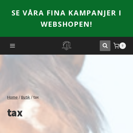
Skip
SE VÅRA FINA KAMPANJER I
to
content
WEBSHOPEN!
0
Home
/
Butik
/
tax
tax