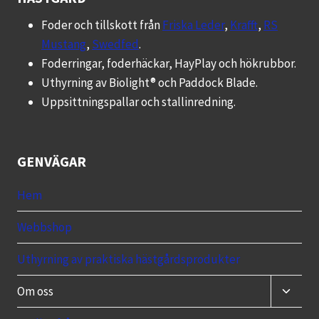
olika
Foder och tillskott från
Friska Leder
,
Krafft
,
RS
alternativen
Mustang
,
Swedfed
.
kan
Foderringar, foderhäckar, HayPlay och hökrubbor.
väljas
Uthyrning av Biolight® och Paddock Blade.
på
Uppsittningspallar och stallinredning.
produktsidan
GENVÄGAR
Hem
Webbshop
Uthyrning av praktiska hästgårdsprodukter
Toggle
Om oss
child