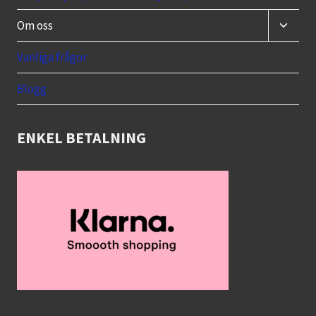
Toggle
Om oss
child
menu
Vanliga frågor
Blogg
ENKEL BETALNING