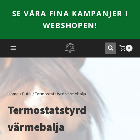
Skip
SE VÅRA FINA KAMPANJER I
to
content
WEBSHOPEN!
0
Home
/
Butik
/
Termostatstyrd värmebalja
Termostatstyrd
värmebalja