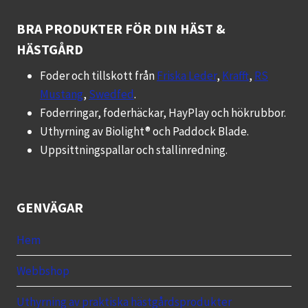
BRA PRODUKTER FÖR DIN HÄST &
HÄSTGÅRD
Foder och tillskott från
Friska Leder
,
Krafft
,
RS
Mustang
,
Swedfed
.
Foderringar, foderhäckar, HayPlay och hökrubbor.
Uthyrning av Biolight® och Paddock Blade.
Uppsittningspallar och stallinredning.
GENVÄGAR
Hem
Webbshop
Uthyrning av praktiska hästgårdsprodukter