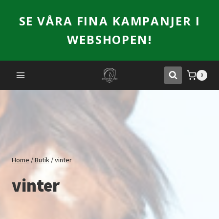
Skip
SE VÅRA FINA KAMPANJER I
to
content
WEBSHOPEN!
0
Home
/
Butik
/
vinter
vinter