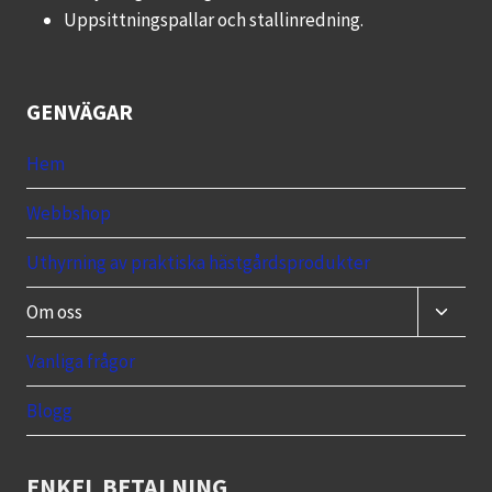
Uppsittningspallar och stallinredning.
GENVÄGAR
Hem
Webbshop
Uthyrning av praktiska hästgårdsprodukter
Toggle
Om oss
child
menu
Vanliga frågor
Blogg
ENKEL BETALNING