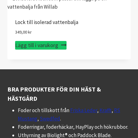
Lock till isolerad vattenbalja
349,00
kr
Lägg till i varukorg
BRA PRODUKTER FÖR DIN HÄST &
HÄSTGÅRD
Foder och tillskott från
Friska Leder
,
Krafft
,
RS
Mustang
,
Swedfed
.
Foderringar, foderhäckar, HayPlay och hökrubbor.
Uthyrning av Biolight® och Paddock Blade.