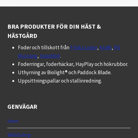
BRA PRODUKTER FÖR DIN HÄST &
HÄSTGÅRD
Foder och tillskott från
Friska Leder
,
Krafft
,
RS
Mustang
,
Swedfed
.
Foderringar, foderhäckar, HayPlay och hökrubbor.
Uthyrning av Biolight® och Paddock Blade.
Uppsittningspallar och stallinredning.
GENVÄGAR
Hem
Webbshop