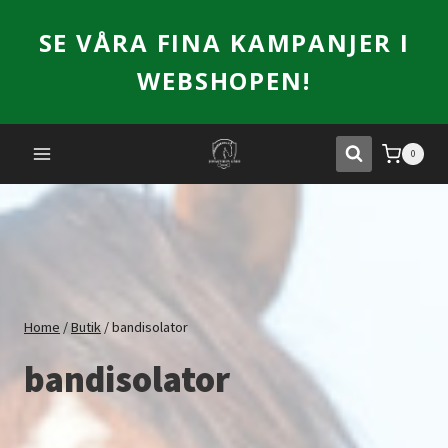
Skip
SE VÅRA FINA KAMPANJER I
to
content
WEBSHOPEN!
0
Home
/
Butik
/
bandisolator
bandisolator