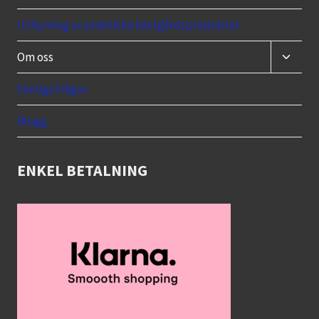
Uthyrning av praktiska hästgårdsprodukter
Toggle
Om oss
child
menu
Vanliga frågor
Blogg
ENKEL BETALNING