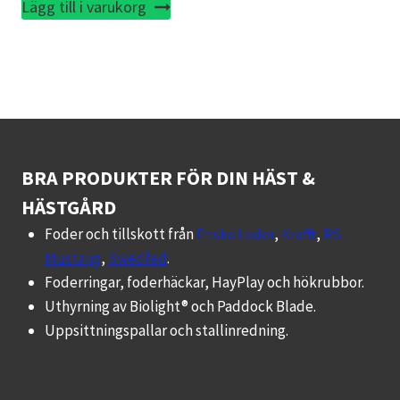
Lägg till i varukorg
BRA PRODUKTER FÖR DIN HÄST &
HÄSTGÅRD
Foder och tillskott från
Friska Leder
,
Krafft
,
RS
Mustang
,
Swedfed
.
Foderringar, foderhäckar, HayPlay och hökrubbor.
Uthyrning av Biolight® och Paddock Blade.
Uppsittningspallar och stallinredning.