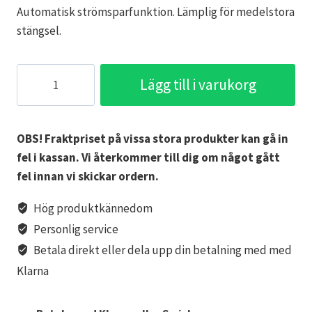
Automatisk strömsparfunktion. Lämplig för medelstora
stängsel.
Stängselaggregat
Lägg till i varukorg
Foga
Techtronic
1600B
OBS! Fraktpriset på vissa stora produkter kan gå in
mängd
fel i kassan. Vi återkommer till dig om något gått
fel innan vi skickar ordern.
Hög produktkännedom
Personlig service
Betala direkt eller dela upp din betalning med med
Klarna