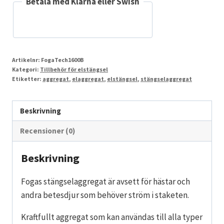
Betala med Klarna eller Swish
Artikelnr:
FogaTech1600B
Kategori:
Tillbehör för elstängsel
Etiketter:
aggregat
,
elaggregat
,
elstängsel
,
stängselaggregat
Beskrivning
Recensioner (0)
Beskrivning
Fogas stängselaggregat är avsett för hästar och
andra betesdjur som behöver ström i staketen.
Kraftfullt aggregat som kan användas till alla typer