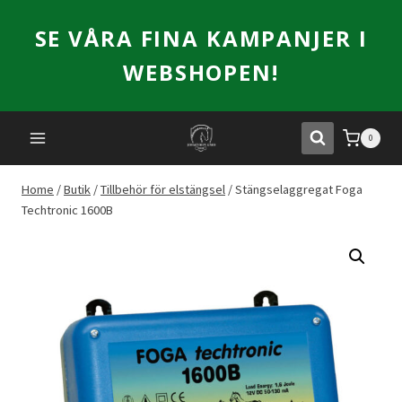
Skip
SE VÅRA FINA KAMPANJER I
to
content
WEBSHOPEN!
0
Home
/
Butik
/
Tillbehör för elstängsel
/
Stängselaggregat Foga
Techtronic 1600B