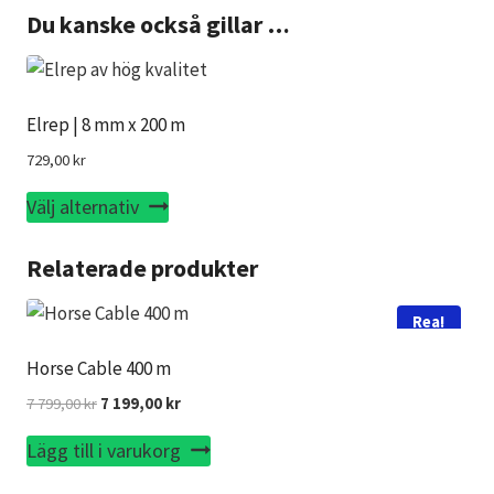
Du kanske också gillar …
Elrep | 8 mm x 200 m
729,00
kr
Den
Välj alternativ
här
Relaterade produkter
produkten
har
flera
Rea!
varianter.
Horse Cable 400 m
De
Det
Det
7 799,00
kr
7 199,00
kr
olika
ursprungliga
nuvarande
alternativen
Lägg till i varukorg
priset
priset
kan
var:
är: