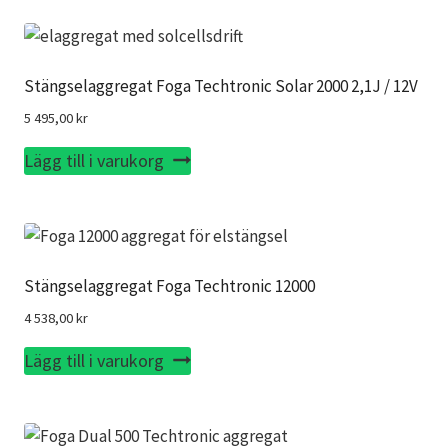
väljas
7
7
799,00 kr.
199,00 kr.
på
produktsidan
Stängselaggregat Foga Techtronic Solar 2000 2,1J / 12V
5 495,00
kr
Lägg till i varukorg
Stängselaggregat Foga Techtronic 12000
4 538,00
kr
Lägg till i varukorg