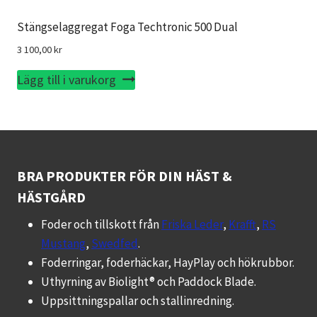
Stängselaggregat Foga Techtronic 500 Dual
3 100,00
kr
Lägg till i varukorg
BRA PRODUKTER FÖR DIN HÄST &
HÄSTGÅRD
Foder och tillskott från
Friska Leder
,
Krafft
,
RS
Mustang
,
Swedfed
.
Foderringar, foderhäckar, HayPlay och hökrubbor.
Uthyrning av Biolight® och Paddock Blade.
Uppsittningspallar och stallinredning.