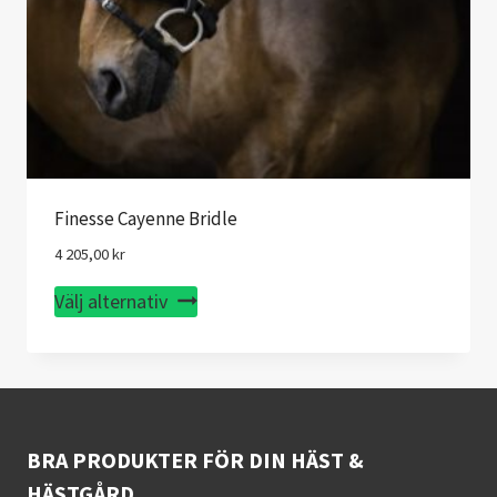
Finesse Cayenne Bridle
4 205,00
kr
Den
Välj alternativ
här
produkten
har
flera
varianter.
BRA PRODUKTER FÖR DIN HÄST &
De
HÄSTGÅRD