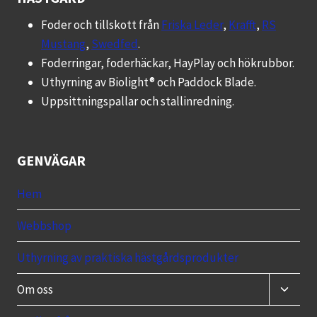
olika
Foder och tillskott från
Friska Leder
,
Krafft
,
RS
alternativen
Mustang
,
Swedfed
.
kan
Foderringar, foderhäckar, HayPlay och hökrubbor.
väljas
Uthyrning av Biolight® och Paddock Blade.
på
Uppsittningspallar och stallinredning.
produktsidan
GENVÄGAR
Hem
Webbshop
Uthyrning av praktiska hästgårdsprodukter
Toggle
Om oss
child