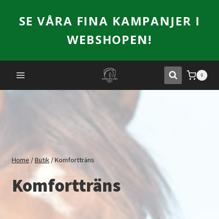
Skip
SE VÅRA FINA KAMPANJER I
to
content
WEBSHOPEN!
0
Home
/
Butik
/
Komfortträns
Komfortträns