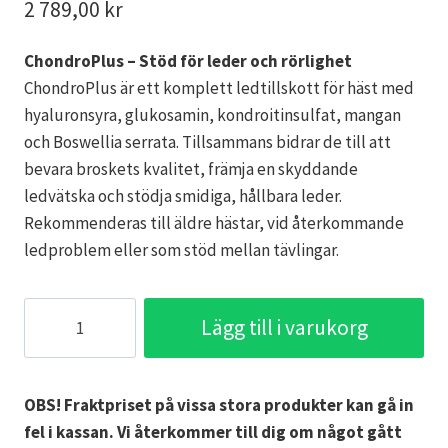
2 789,00
kr
ChondroPlus – Stöd för leder och rörlighet
ChondroPlus är ett komplett ledtillskott för häst med
hyaluronsyra, glukosamin, kondroitinsulfat, mangan
och Boswellia serrata. Tillsammans bidrar de till att
bevara broskets kvalitet, främja en skyddande
ledvätska och stödja smidiga, hållbara leder.
Rekommenderas till äldre hästar, vid återkommande
ledproblem eller som stöd mellan tävlingar.
ChondroPlus,
Lägg till i varukorg
1500
g
mängd
OBS! Fraktpriset på vissa stora produkter kan gå in
fel i kassan. Vi återkommer till dig om något gått