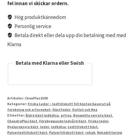
fel innan vi skickar ordern.
Hög produktkännedom
Personlig service
Betala direkt eller dela upp din betalning med med
Klarna
Betala med Klarna eller Swish
Artikelnr:
ChonPlus1500
Kategorier:
Friska Leder – ledtillskott till hästen baserat på
forskning och erfarenhet
,
Hästfoder
,
Outlet och Rea
Etiketter:
Äldre häst ledhälsa
,
artros
,
Boswellia serrata häst
,
ChondroPlus häst
,
Förebyggande ledvård häst
,
friska leder
,
Hyaluronsyra häst
,
leder
,
ledhälsa
,
Ledtillskott häst
,
Pulverledtillskott häst
,
Pulvertillskott häst
,
rehab
,
Rehabilitering