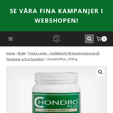
Skip
SE VÅRA FINA KAMPANJER I
to
content
WEBSHOPEN!
0
Home
/
Butik
/
Friska Leder – ledtillskott till hästen baserat på
forskning och erfarenhet
/
ChondroPlus, 1500 g