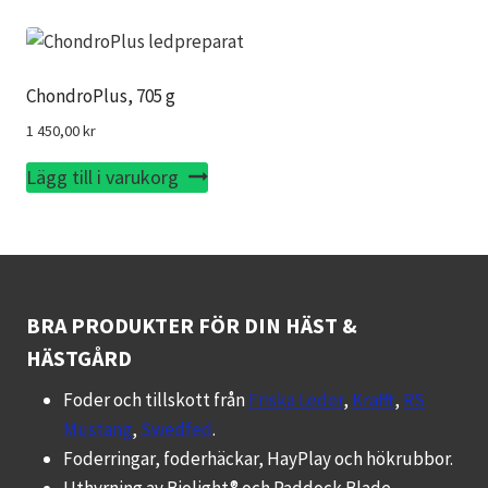
ChondroPlus, 705 g
1 450,00
kr
Lägg till i varukorg
BRA PRODUKTER FÖR DIN HÄST &
HÄSTGÅRD
Foder och tillskott från
Friska Leder
,
Krafft
,
RS
Mustang
,
Swedfed
.
Foderringar, foderhäckar, HayPlay och hökrubbor.
Uthyrning av Biolight® och Paddock Blade.