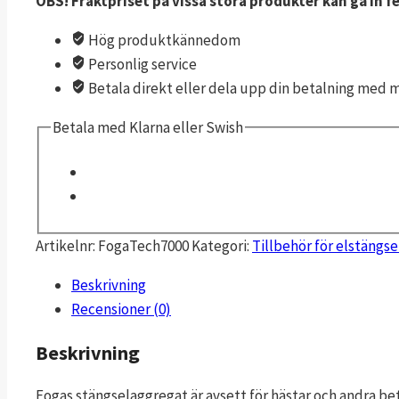
OBS! Fraktpriset på vissa stora produkter kan gå in fe
7000
mängd
Hög produktkännedom
Personlig service
Betala direkt eller dela upp din betalning med 
Betala med Klarna eller Swish
Artikelnr:
FogaTech7000
Kategori:
Tillbehör för elstängse
Beskrivning
Recensioner (0)
Beskrivning
Fogas stängselaggregat är avsett för hästar och andra be