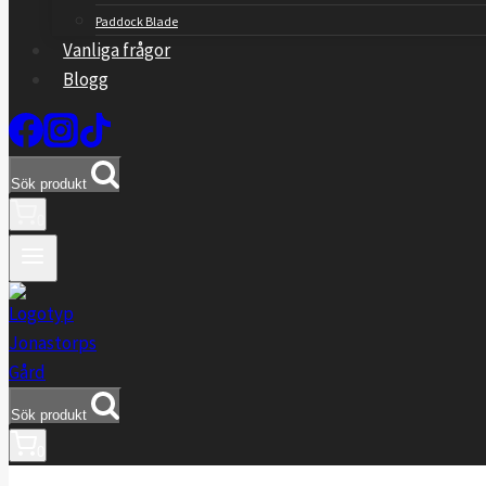
Paddock Blade
Vanliga frågor
Blogg
Sök produkt
0
Sök produkt
0