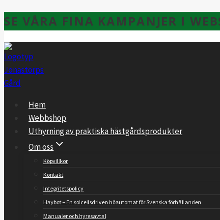
Skip
SE VÅRA FINA KAMPANJER I WE
to
content
Hem
Webbshop
Uthyrning av praktiska hästgårdsprodukter
Om oss
Köpvillkor
Kontakt
Integritetspolicy
Haybot – En solcellsdriven höautomat för Svenska förhållanden
Manualer och hyresavtal