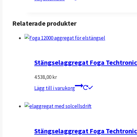
här
produkten
har
Relaterade produkter
flera
varianter.
De
olika
Stängselaggregat Foga Techtroni
alternativen
kan
4 538,00
kr
väljas
på
Lägg till i varukorg
produktsidan
Stängselaggregat Foga Techtronic 