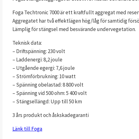
Foga Techtronic 7000 är ett kraftfullt aggregat med reserv
Aggregatet har två effektlägen hög/låg för samtidig förs
Lämplig för stängsel med besvärande undervegetation.
Teknisk data:
– Driftspänning: 230 volt
– Laddenergi: 8,2 joule
– Utgående egergi: 7,6 joule
– Strömförbrukning: 10 watt
– Spänning obelastad: 8 800 volt
– Spänning vid 500 ohm: 5 400 volt
– Stängsellängd: Upp till 50 km
3 års produkt och åskskadegaranti
Länk till Foga