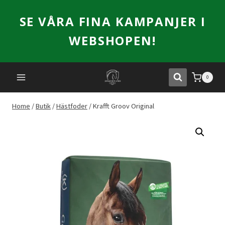
Skip
SE VÅRA FINA KAMPANJER I
to
content
WEBSHOPEN!
0
Home
/
Butik
/
Hästfoder
/
Krafft Groov Original