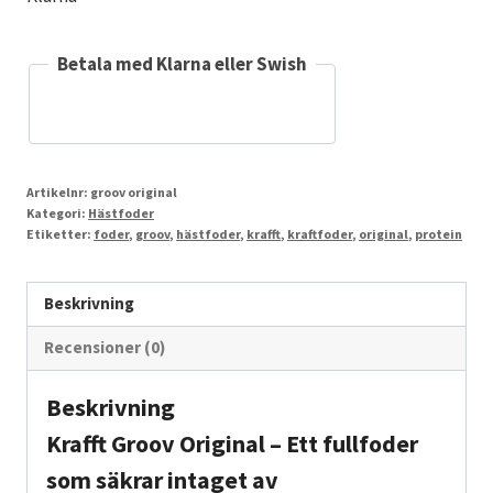
Betala med Klarna eller Swish
Artikelnr:
groov original
Kategori:
Hästfoder
Etiketter:
foder
,
groov
,
hästfoder
,
krafft
,
kraftfoder
,
original
,
protein
Beskrivning
Recensioner (0)
Beskrivning
Krafft Groov Original – Ett fullfoder
som säkrar intaget av