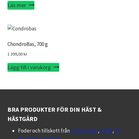
Läs mer
ChondroBas, 700 g
1 399,00
kr
Lägg till i varukorg
BRA PRODUKTER FÖR DIN HÄST &
HÄSTGÅRD
Foder och tillskott från
Friska Leder
,
Krafft
,
RS
Mustang
,
Swedfed
.