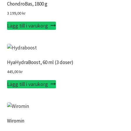
ChondroBas, 1800 g
3 199,00
kr
Lägg till i varukorg
HyaHydraBoost, 60 ml (3 doser)
445,00
kr
Lägg till i varukorg
Wiromin