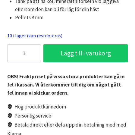
Tänk på att ha koll mineraltillförseln vid låg giva
eftersom den kan bli för låg för din häst
Pellets 8 mm
10 i lager (kan restnoteras)
Krafft
Lägg till i varukorg
Groov
Original
mängd
OBS! Fraktpriset på vissa stora produkter kan gå in
fel i kassan. Vi återkommer till dig om något gått
fel innan vi skickar ordern.
Hög produktkännedom
Personlig service
Betala direkt eller dela upp din betalning med med
Klarna