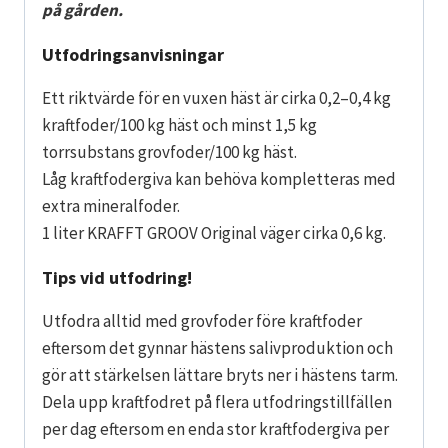
på gården.
Utfodringsanvisningar
Ett riktvärde för en vuxen häst är cirka 0,2–0,4 kg
kraftfoder/100 kg häst och minst 1,5 kg
torrsubstans grovfoder/100 kg häst.
Låg kraftfodergiva kan behöva kompletteras med
extra mineralfoder.
1 liter KRAFFT GROOV Original väger cirka 0,6 kg.
Tips vid utfodring!
Utfodra alltid med grovfoder före kraftfoder
eftersom det gynnar hästens salivproduktion och
gör att stärkelsen lättare bryts ner i hästens tarm.
Dela upp kraftfodret på flera utfodringstillfällen
per dag eftersom en enda stor kraftfodergiva per