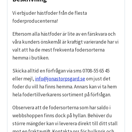
Vi erbjuder hästfoder från de flesta
foderproducenterna!
Eftersom alla hästfoder är lite av en färskvara och
våra kunders önskemål är kraftigt varierande har vi
valt att ha de mest frekventa fodersorterna
hemma i butiken.
Skicka alltid en förfrågan via sms 0708-55 65 45
eller mejl,
info@jonastorpsgard.se
om just det
foder du vill ha finns hemma. Annars kan vi ta hem
hela fodertillverkarens sortiment på förfrågan.
Observera att de fodersorterna som har saldo i
webbshoppen finns dock på hyllan. Behöver du
större mängder kan vi leverera direkt till ditt stall
mot en fraktavgift. Kontakta oss för bulkpris och