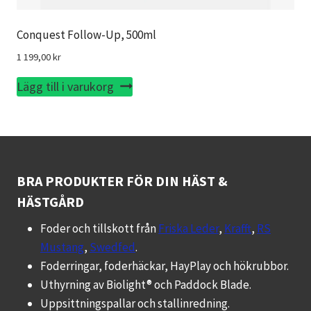
Conquest Follow-Up, 500ml
1 199,00
kr
Lägg till i varukorg
BRA PRODUKTER FÖR DIN HÄST &
HÄSTGÅRD
Foder och tillskott från
Friska Leder
,
Krafft
,
RS
Mustang
,
Swedfed
.
Foderringar, foderhäckar, HayPlay och hökrubbor.
Uthyrning av Biolight® och Paddock Blade.
Uppsittningspallar och stallinredning.