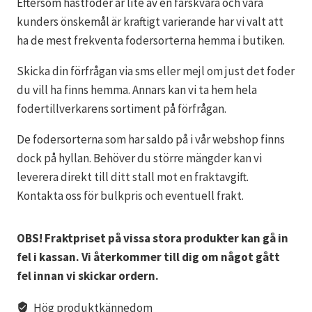
Eftersom hästfoder är lite av en färskvara och våra
kunders önskemål är kraftigt varierande har vi valt att
ha de mest frekventa fodersorterna hemma i butiken.
Skicka din förfrågan via sms eller mejl om just det foder
du vill ha finns hemma. Annars kan vi ta hem hela
fodertillverkarens sortiment på förfrågan.
De fodersorterna som har saldo på i vår webshop finns
dock på hyllan. Behöver du större mängder kan vi
leverera direkt till ditt stall mot en fraktavgift.
Kontakta oss för bulkpris och eventuell frakt.
OBS! Fraktpriset på vissa stora produkter kan gå in
fel i kassan. Vi återkommer till dig om något gått
fel innan vi skickar ordern.
Hög produktkännedom