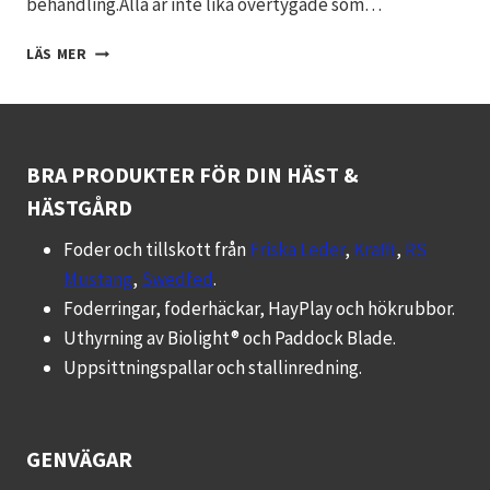
behandling.Alla är inte lika övertygade som…
BIOLIGHT
LÄS MER
KAN
VARA
MAGISKT
BRA PRODUKTER FÖR DIN HÄST &
HÄSTGÅRD
Foder och tillskott från
Friska Leder
,
Krafft
,
RS
Mustang
,
Swedfed
.
Foderringar, foderhäckar, HayPlay och hökrubbor.
Uthyrning av Biolight® och Paddock Blade.
Uppsittningspallar och stallinredning.
GENVÄGAR