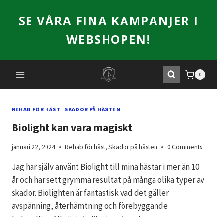
Skip
SE VÅRA FINA KAMPANJER I
to
content
WEBSHOPEN!
0
REHAB FÖR HÄST
|
SKADOR PÅ HÄSTEN
Biolight kan vara magiskt
januari 22, 2024
Rehab för häst
,
Skador på hästen
0 Comments
Jag har själv använt Biolight till mina hästar i mer än 10
år och har sett grymma resultat på många olika typer av
skador. Biolighten är fantastisk vad det gäller
avspänning, återhämtning och förebyggande