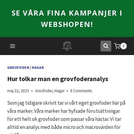
Skip
SE VÅRA FINA KAMPANJER I
to
content
WEBSHOPEN!
0
GROVFODER
|
HAGAR
Hur tolkar man en grovfoderanalys
maj 22, 2023
Grovfoder
,
Hagar
0 Comments
Som jag tidigare skrivit tar vi vårt eget grovfoder här på
våra marker. Våra marker har hyfsade förutsättningar
för ett helt ok grovfoder som passar våra hästar. Vi tar
alltid en analys med både micro och macrovärden för