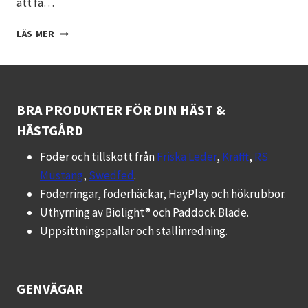
att få…
HUR
LÄS MER
TOLKAR
MAN
EN
GROVFODERANALYS
BRA PRODUKTER FÖR DIN HÄST &
HÄSTGÅRD
Foder och tillskott från
Friska Leder
,
Krafft
,
RS
Mustang
,
Swedfed
.
Foderringar, foderhäckar, HayPlay och hökrubbor.
Uthyrning av Biolight® och Paddock Blade.
Uppsittningspallar och stallinredning.
GENVÄGAR