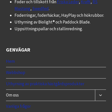
Foder och tillskott från
Friska Leder
,
Krafft
,
RS
Mustang
,
Swedfed
.
Foderringar, foderhäckar, HayPlay och hökrubbor.
Uthyrning av Biolight® och Paddock Blade.
Uppsittningspallar och stallinredning.
GENVÄGAR
Hem
Webbshop
Uthyrning av praktiska hästgårdsprodukter
Toggle
Om oss
child
menu
Vanliga frågor