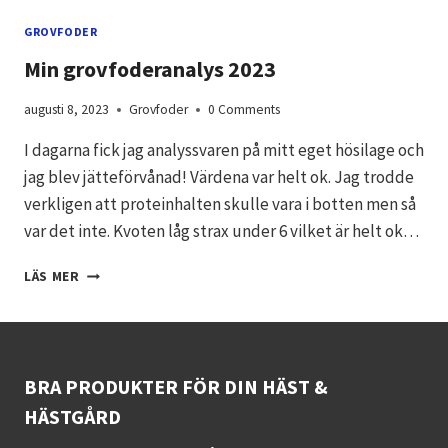
FODERRING
MED
GROVFODER
SLOWFEEDING
Min grovfoderanalys 2023
augusti 8, 2023
Grovfoder
0 Comments
I dagarna fick jag analyssvaren på mitt eget hösilage och
jag blev jätteförvånad! Värdena var helt ok. Jag trodde
verkligen att proteinhalten skulle vara i botten men så
var det inte. Kvoten låg strax under 6 vilket är helt ok…
MIN
LÄS MER
GROVFODERANALYS
2023
BRA PRODUKTER FÖR DIN HÄST &
HÄSTGÅRD