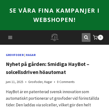
Skip
SE VÅRA FINA KAMPANJER I
to
content
WEBSHOPEN!
0
GROVFODER
|
HAGAR
Nyhet på gården: Smidiga HayBot –
solcellsdriven höautomat
juni 11, 2025
Grovfoder
,
Hagar
0 Comments
HayBot är en patenterad svensk innovation som
automatiskt portionerar ut grovfoder vid förinställda
tider. Den laddas via solceller, vilket gör den helt