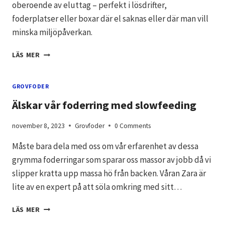
oberoende av eluttag – perfekt i lösdrifter,
foderplatser eller boxar där el saknas eller där man vill
minska miljöpåverkan.
NYHET
LÄS MER
PÅ
GÅRDEN:
SMIDIGA
GROVFODER
HAYBOT
Älskar vår foderring med slowfeeding
–
SOLCELLSDRIVEN
november 8, 2023
Grovfoder
0 Comments
HÖAUTOMAT
Måste bara dela med oss om vår erfarenhet av dessa
grymma foderringar som sparar oss massor av jobb då vi
slipper kratta upp massa hö från backen. Våran Zara är
lite av en expert på att söla omkring med sitt…
ÄLSKAR
LÄS MER
VÅR