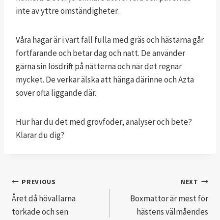
inte av yttre omständigheter.
Våra hagar är i vart fall fulla med gräs och hästarna går
fortfarande och betar dag och natt. De använder
gärna sin lösdrift på nätterna och när det regnar
mycket. De verkar älska att hänga därinne och Azta
sover ofta liggande där.
Hur har du det med grovfoder, analyser och bete?
Klarar du dig?
Inläggsnavigering
PREVIOUS
NEXT
Året då hövallarna
Boxmattor är mest för
torkade och sen
hästens välmåendes