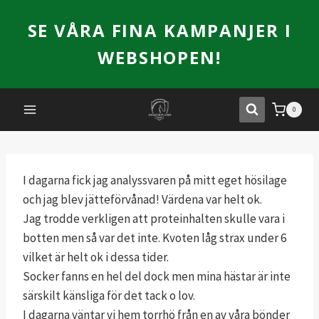
Skip
SE VÅRA FINA KAMPANJER I
to
content
WEBSHOPEN!
0
I dagarna fick jag analyssvaren på mitt eget hösilage
och jag blev jätteförvånad! Värdena var helt ok.
Jag trodde verkligen att proteinhalten skulle vara i
botten men så var det inte. Kvoten låg strax under 6
vilket är helt ok i dessa tider.
Socker fanns en hel del dock men mina hästar är inte
särskilt känsliga för det tack o lov.
I dagarna väntar vi hem torrhö från en av våra bönder