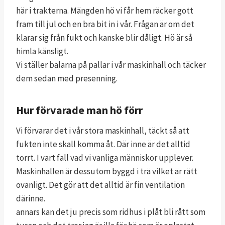
här i trakterna. Mängden hö vi får hem räcker gott
fram till jul och en bra bit in i vår. Frågan är om det
klarar sig från fukt och kanske blir dåligt. Hö är så
himla känsligt.
Vi ställer balarna på pallar i vår maskinhall och täcker
dem sedan med presenning.
Hur förvarade man hö förr
Vi förvarar det i vår stora maskinhall, täckt så att
fukten inte skall komma åt. Där inne är det alltid
torrt. I vart fall vad vi vanliga människor upplever.
Maskinhallen är dessutom byggd i trä vilket är rätt
ovanligt. Det gör att det alltid är fin ventilation
därinne.
annars kan det ju precis som ridhus i plåt bli rått som