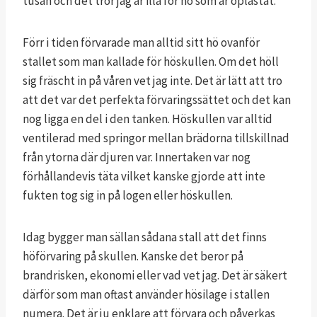
tusan och det tror jag är illa för hö som är oplastat.
Förr i tiden förvarade man alltid sitt hö ovanför
stallet som man kallade för höskullen. Om det höll
sig fräscht in på våren vet jag inte. Det är lätt att tro
att det var det perfekta förvaringssättet och det kan
nog ligga en del i den tanken. Höskullen var alltid
ventilerad med springor mellan brädorna tillskillnad
från ytorna där djuren var. Innertaken var nog
förhållandevis täta vilket kanske gjorde att inte
fukten tog sig in på logen eller höskullen.
Idag bygger man sällan sådana stall att det finns
höförvaring på skullen. Kanske det beror på
brandrisken, ekonomi eller vad vet jag. Det är säkert
därför som man oftast använder hösilage i stallen
numera. Det är ju enklare att förvara och påverkas