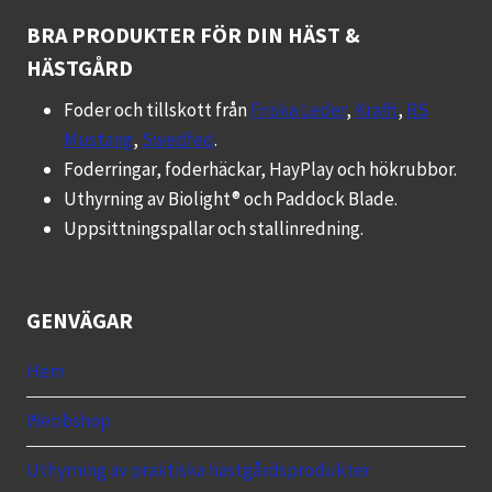
BRA PRODUKTER FÖR DIN HÄST &
HÄSTGÅRD
Foder och tillskott från
Friska Leder
,
Krafft
,
RS
Mustang
,
Swedfed
.
Foderringar, foderhäckar, HayPlay och hökrubbor.
Uthyrning av Biolight® och Paddock Blade.
Uppsittningspallar och stallinredning.
GENVÄGAR
Hem
Webbshop
Uthyrning av praktiska hästgårdsprodukter